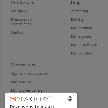
Ontdek ons
Hulp
Wie zijn wij
Verzending
Diensten voor
Betaling
professionals
Mijn retouren
Contact
Mijn account
Mijn bestellingen
Mijn vouchers
Voorwaarden
Algemene voorwaarden
Privacybeleid
Mijn cookies beheren
Herroepingsrecht en
retourneringen
Deze website maakt
ENGLISH