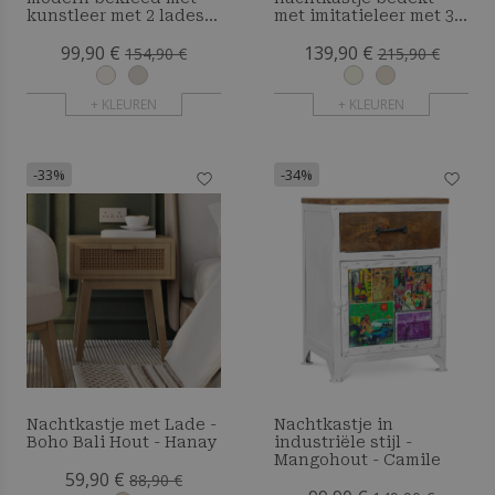
kunstleer met 2 lades
met imitatieleer met 3
en poten van
lades en natuurlijke
99,90 €
139,90 €
natuurlijk hout - Barel
houten poten - Barel
154,90 €
215,90 €
+ KLEUREN
+ KLEUREN
-33%
-34%
Nachtkastje met Lade -
Nachtkastje in
Boho Bali Hout - Hanay
industriële stijl -
Mangohout - Camile
59,90 €
88,90 €