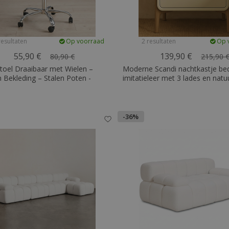
resultaten
Op voorraad
2 resultaten
Op 
55,90 €
139,90 €
80,90 €
215,90 
toel Draaibaar met Wielen –
Moderne Scandi nachtkastje be
 Bekleding – Stalen Poten -
imitatieleer met 3 lades en natuu
houten poten - Barel
-36%