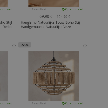
voorraad
1 1 resultaat
Op voorraad
69,90 €
104,90 €
ho Stijl –
Hanglamp Natuurlijke Touw Boho Stijl –
- Resbo
Handgemaakte Natuurlijke Vezel
Lampenkap - Resbo
-55%
voorraad
1 1 resultaat
Op voorraad