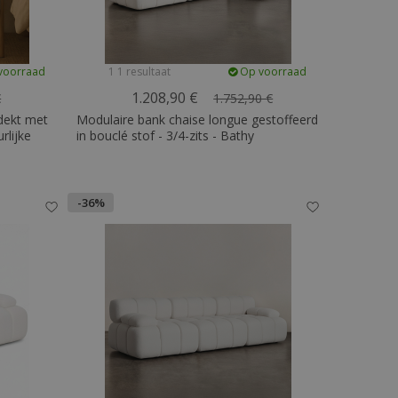
voorraad
1 1 resultaat
Op voorraad
1.208,90 €
€
1.752,90 €
dekt met
Modulaire bank chaise longue gestoffeerd
rlijke
in bouclé stof - 3/4-zits - Bathy
-36%