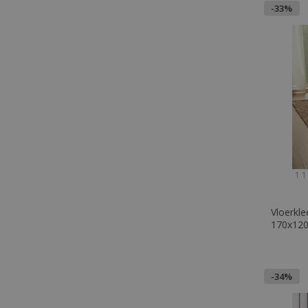
-33%
1 1
Vloerkle
170x120
Yuren
-34%