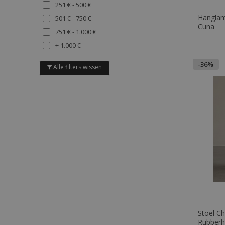
251 € - 500 €
PURPLE
Hanglamp
501 € - 750 €
ORANJE
Cuna
751 € - 1.000 €
MULTICOLUR
+ 1.000 €
-36%
Alle filters wissen
Stoel Ch
Rubberh