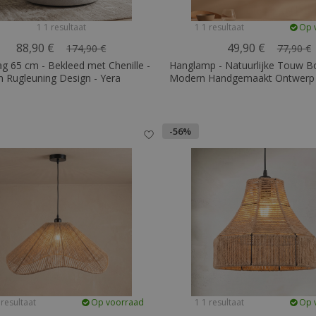
1 1 resultaat
1 1 resultaat
Op 
88,90 €
49,90 €
174,90 €
77,90 €
g 65 cm - Bekleed met Chenille -
Hanglamp - Natuurlijke Touw Bo
 Rugleuning Design - Yera
Modern Handgemaakt Ontwerp 
-56%
 resultaat
Op voorraad
1 1 resultaat
Op 