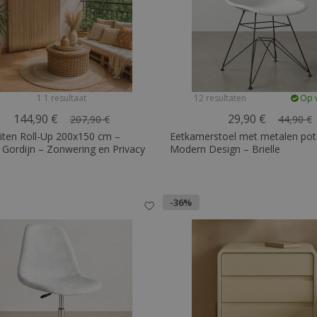
1 1 resultaat
12 resultaten
Op 
144,90 €
29,90 €
207,90 €
44,90 €
iten Roll-Up 200x150 cm –
Eetkamerstoel met metalen pot
 Gordijn – Zonwering en Privacy
Modern Design – Brielle
-36%