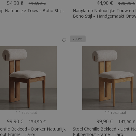
54,90 €
44,90 €
112,90 €
100,90 €
 Natuurlijke Touw - Boho Stijl -
Hanglamp Natuurlijke Touw en 
Boho Stijl – Handgemaakt Ontw
Marlen
-33%
1 1 resultaat
1 1 resultaat
99,90 €
99,90 €
154,90 €
147,90 €
enille Bekleed - Donker Natuurlijk
Stoel Chenille Bekleed - Licht Na
out Frame - Taroj
Rubberhout Frame - Taroj