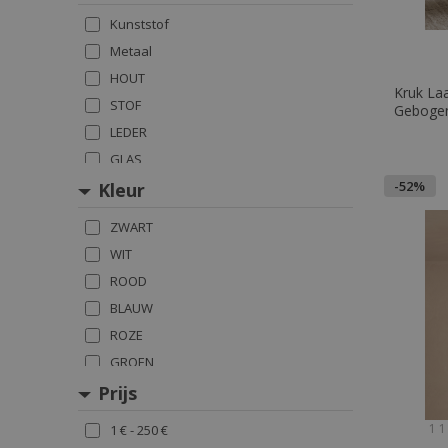
Poefs
Kunststof
Bedden
Metaal
HOUT
Kruk Laa
STOF
Gebogen
LEDER
GLAS
-52%
Kleur
ZWART
WIT
ROOD
BLAUW
ROZE
GROEN
GEEL
Prijs
BRUIN
1 1
1 € - 250 €
GRIJS