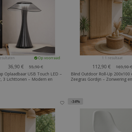
esultaten
Op voorraad
1 1 resultaat
36,90 €
112,90 €
55,90 €
169,90 
mp Oplaadbaar USB Touch LED –
Blind Outdoor Roll-Up 200x100
, 3 Lichttonen – Modern en
Zeegras Gordijn – Zonwering en
stisch Ontwerp – Lazyr
-34%