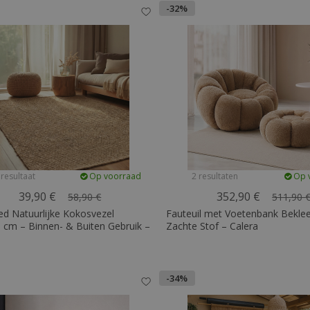
-32%
 resultaat
Op voorraad
2 resultaten
Op 
39,90 €
352,90 €
58,90 €
511,90 
ed Natuurlijke Kokosvezel
Fauteuil met Voetenbank Bekle
 cm – Binnen- & Buiten Gebruik –
Zachte Stof – Calera
-34%