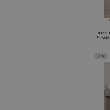
10 
Bureaus
Fluwelen
Brielle
-33%