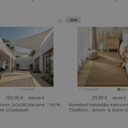
-35%
1 1 resultaat
1 1 resultaat
Op 
100,90 €
29,90 €
306,90 €
45,90 €
herm 2x2x2M Macramé - 100 %
Vloerkleed Natuurlijke Kokosvez
jke schaduwzeil
150x80cm – Binnen- & Buiten G
Yuren