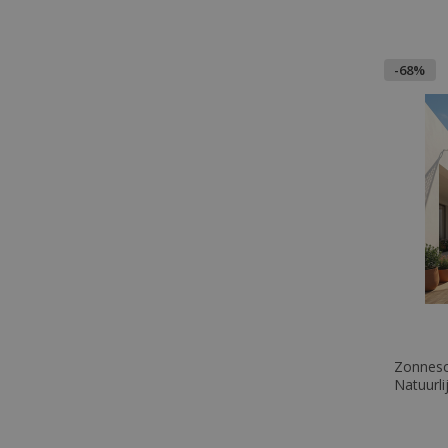
-68%
Zonnesc
Natuurli