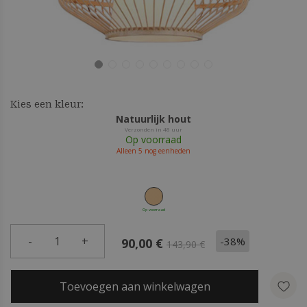
Kies een kleur:
Natuurlijk hout
Verzonden in 48 uur
Op voorraad
Alleen
5
nog eenheden
Op voorraad
-
1
+
-38%
90,00 €
143,90 €
Toevoegen aan winkelwagen