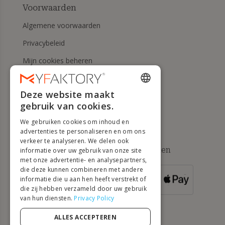
Voorwaarden
Algemene voorwaarden
Privacybeleid
Mijn cookies beheren
Herroepingsrecht en
retourneringen
Deze website maakt
ENGLISH
gebruik van cookies.
Hulp
FRENCH
We gebruiken cookies om inhoud en
DUTCH
advertenties te personaliseren en om ons
verkeer te analyseren. We delen ook
GERMAN
Beschikbare betaalmethoden
informatie over uw gebruik van onze site
met onze advertentie- en analysepartners,
ITALIAN
die deze kunnen combineren met andere
informatie die u aan hen heeft verstrekt of
VOOR
PORTUGUESE
BESTELLINGEN
die zij hebben verzameld door uw gebruik
VANAF 500 €
van hun diensten.
Privacy Policy
SPANISH
POLISH
ALLES ACCEPTEREN