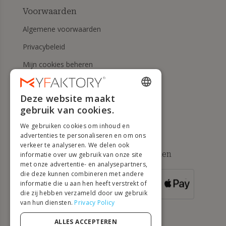
Voorwaarden
Algemene voorwaarden
Privacybeleid
Mijn cookies beheren
Herroepingsrecht en
retourneringen
Deze website maakt
ENGLISH
gebruik van cookies.
Hulp
FRENCH
We gebruiken cookies om inhoud en
DUTCH
advertenties te personaliseren en om ons
verkeer te analyseren. We delen ook
GERMAN
Beschikbare betaalmethoden
informatie over uw gebruik van onze site
met onze advertentie- en analysepartners,
ITALIAN
die deze kunnen combineren met andere
informatie die u aan hen heeft verstrekt of
VOOR
PORTUGUESE
BESTELLINGEN
die zij hebben verzameld door uw gebruik
VANAF 500 €
van hun diensten.
Privacy Policy
SPANISH
POLISH
ALLES ACCEPTEREN