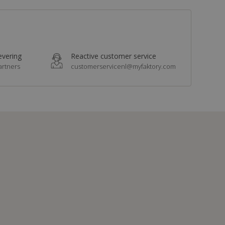
levering
Reactive customer service
artners
customerservicenl@myfaktory.com