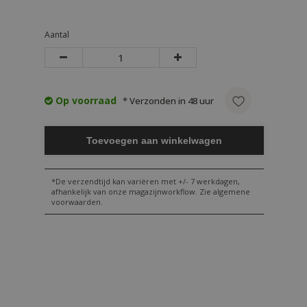
Aantal
Op voorraad
* Verzonden in 48 uur
Toevoegen aan winkelwagen
*De verzendtijd kan variëren met +/- 7 werkdagen,
afhankelijk van onze magazijnworkflow. Zie algemene
voorwaarden.