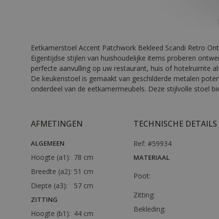
Eetkamerstoel Accent Patchwork Bekleed Scandi Retro On
Eigentijdse stijlen van huishoudelijke items proberen ontw
perfecte aanvulling op uw restaurant, huis of hotelruimte al
De keukenstoel is gemaakt van geschilderde metalen poten 
onderdeel van de eetkamermeubels. Deze stijlvolle stoel b
AFMETINGEN
TECHNISCHE DETAILS
ALGEMEEN
Ref: #59934
Hoogte (a1):
78 cm
MATERIAAL
Breedte (a2):
51 cm
Poot:
Diepte (a3):
57 cm
Zitting:
ZITTING
Bekleding:
Hoogte (b1):
44 cm