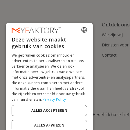
Ontdek ons
Wie zijn wij
Deze website maakt
ENGLISH
Diensten voor 
gebruik van cookies.
FRENCH
Contact
We gebruiken cookies om inhoud en
DUTCH
advertenties te personaliseren en om ons
verkeer te analyseren. We delen ook
GERMAN
informatie over uw gebruik van onze site
met onze advertentie- en analysepartners,
ITALIAN
die deze kunnen combineren met andere
informatie die u aan hen heeft verstrekt of
PORTUGUESE
die zij hebben verzameld door uw gebruik
van hun diensten.
Privacy Policy
SPANISH
POLISH
ALLES ACCEPTEREN
Beschikbare be
ALLES AFWIJZEN