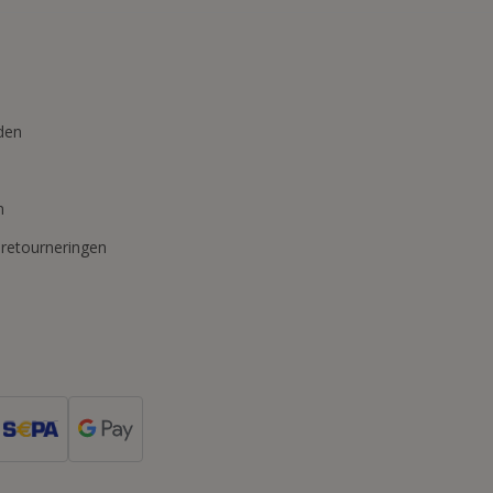
den
n
 retourneringen