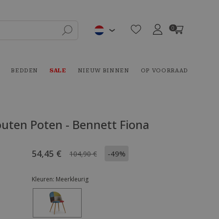
0
BEDDEN
SALE
NIEUW BINNEN
OP VOORRAAD
uten Poten - Bennett Fiona
54,45 €
-49%
104,90 €
Kleuren:
Meerkleurig