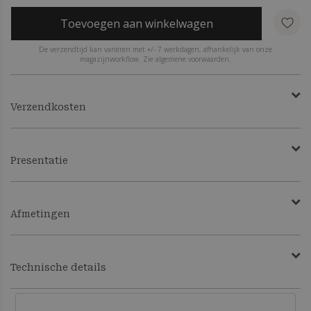
Toevoegen aan winkelwagen
De verzendtijd kan variëren met +/- 7 werkdagen, afhankelijk van onze
magazijnworkflow. Zie algemene voorwaarden.
Verzendkosten
Presentatie
Afmetingen
Technische details