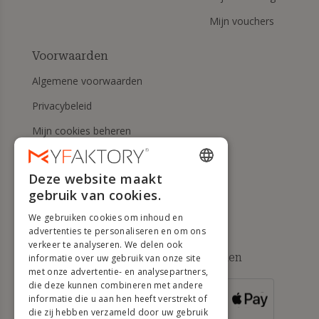
Mijn vouchers
Voorwaarden
Algemene voorwaarden
Privacybeleid
Mijn cookies beheren
Herroepingsrecht en
retourneringen
Deze website maakt
ENGLISH
gebruik van cookies.
Hulp
FRENCH
We gebruiken cookies om inhoud en
DUTCH
advertenties te personaliseren en om ons
verkeer te analyseren. We delen ook
GERMAN
Beschikbare betaalmethoden
informatie over uw gebruik van onze site
met onze advertentie- en analysepartners,
ITALIAN
die deze kunnen combineren met andere
informatie die u aan hen heeft verstrekt of
VOOR
PORTUGUESE
BESTELLINGEN
die zij hebben verzameld door uw gebruik
VANAF 500 €