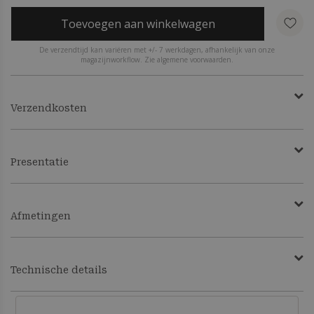
Toevoegen aan winkelwagen
De verzendtijd kan variëren met +/- 7 werkdagen, afhankelijk van onze
magazijnworkflow. Zie algemene voorwaarden.
Verzendkosten
Presentatie
Afmetingen
Technische details