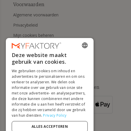
Voorwaarden
Algemene voorwaarden
Privacybeleid
Mijn cookies beheren
Herroepingsrecht en
retourneringen
Deze website maakt
ENGLISH
gebruik van cookies.
Hulp
FRENCH
We gebruiken cookies om inhoud en
DUTCH
advertenties te personaliseren en om ons
verkeer te analyseren. We delen ook
GERMAN
Beschikbare betaalmethoden
informatie over uw gebruik van onze site
met onze advertentie- en analysepartners,
ITALIAN
die deze kunnen combineren met andere
informatie die u aan hen heeft verstrekt of
VOOR
PORTUGUESE
BESTELLINGEN
die zij hebben verzameld door uw gebruik
VANAF 500 €
van hun diensten.
Privacy Policy
SPANISH
POLISH
ALLES ACCEPTEREN