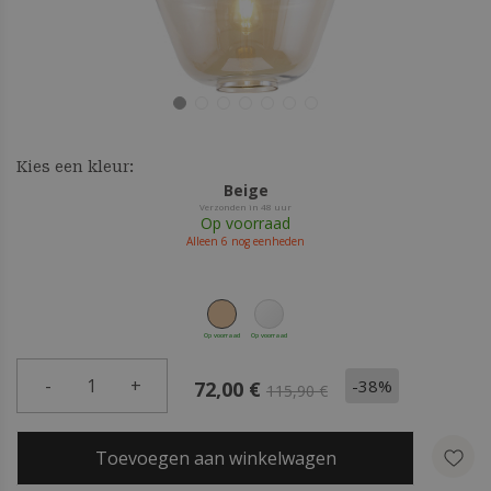
Kies een kleur:
Beige
Verzonden in 48 uur
Op voorraad
Alleen
6
nog eenheden
Op voorraad
Op voorraad
-
1
+
-38%
72,00 €
115,90 €
Toevoegen aan winkelwagen