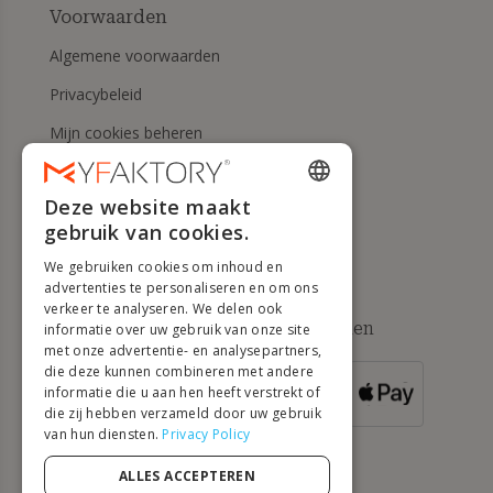
Voorwaarden
Algemene voorwaarden
Privacybeleid
Mijn cookies beheren
Herroepingsrecht en
retourneringen
Deze website maakt
ENGLISH
gebruik van cookies.
Hulp
FRENCH
We gebruiken cookies om inhoud en
DUTCH
advertenties te personaliseren en om ons
verkeer te analyseren. We delen ook
GERMAN
Beschikbare betaalmethoden
informatie over uw gebruik van onze site
met onze advertentie- en analysepartners,
ITALIAN
die deze kunnen combineren met andere
informatie die u aan hen heeft verstrekt of
VOOR
PORTUGUESE
BESTELLINGEN
die zij hebben verzameld door uw gebruik
VANAF 500 €
van hun diensten.
Privacy Policy
SPANISH
POLISH
ALLES ACCEPTEREN