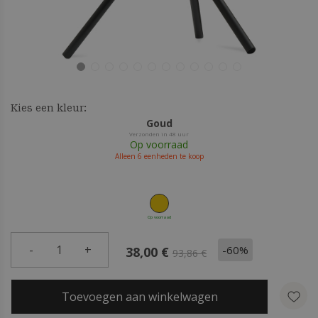
Kies een kleur:
Goud
Verzonden in 48 uur
Op voorraad
Alleen
6
eenheden te koop
Op voorraad
-
1
+
-60%
38,00 €
93,86 €
Toevoegen aan winkelwagen