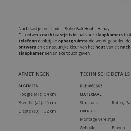
Nachtkastje met Lade - Boho Bali Hout - Hanay
Dit ontwerp
nachtkastje
is ideaal voor
slaapkamers
thui
telefoon
dankzij de
opbergruimte
die wordt geboden do
ontwerp
en de natuurlijke kleur van het
hout
van dit
nach
slaapkamer
een unieke touch geven.
AFMETINGEN
TECHNISCHE DETAILS
ALGEMEEN
Ref: #60605
Hoogte (a1):
54 cm
MATERIAAL
Breedte (a2):
45 cm
Structuur:
Rotan, Pa
Diepte (a3):
32 cm
OVERIGE
Montage vereist:
Ja
Gebruik:
Binnen