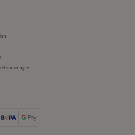
den
n
 retourneringen