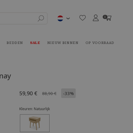
0
BEDDEN
SALE
NIEUW BINNEN
OP VOORRAAD
anay
59,90 €
-33%
88,90 €
Kleuren:
Natuurlijk