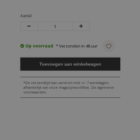
Aantal
Op voorraad
* Verzonden in 48 uur
Toevoegen aan winkelwagen
*De verzendtijd kan variëren met +/- 7 werkdagen,
afhankelijk van onze magazijnworkflow. Zie algemene
voorwaarden.