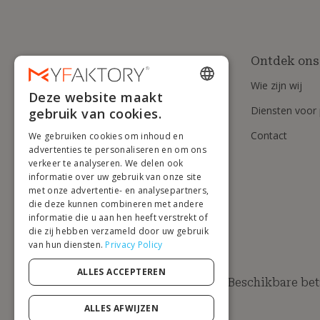
Ontdek ons
Wie zijn wij
Deze website maakt
ENGLISH
Diensten voor 
gebruik van cookies.
FRENCH
Contact
We gebruiken cookies om inhoud en
DUTCH
advertenties te personaliseren en om ons
verkeer te analyseren. We delen ook
GERMAN
informatie over uw gebruik van onze site
met onze advertentie- en analysepartners,
ITALIAN
die deze kunnen combineren met andere
informatie die u aan hen heeft verstrekt of
PORTUGUESE
die zij hebben verzameld door uw gebruik
van hun diensten.
Privacy Policy
SPANISH
POLISH
ALLES ACCEPTEREN
Beschikbare be
ALLES AFWIJZEN