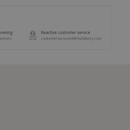
levering
Reactive customer service
artners
customerservicenl@myfaktory.com