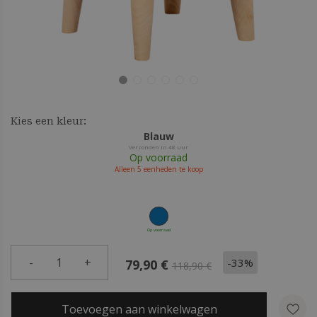
Kies een kleur:
Blauw
Verzonden in 48 uur
Op voorraad
Alleen
5
eenheden te koop
Op voorraad
-
1
+
-33%
79,90 €
118,90 €
Toevoegen aan winkelwagen