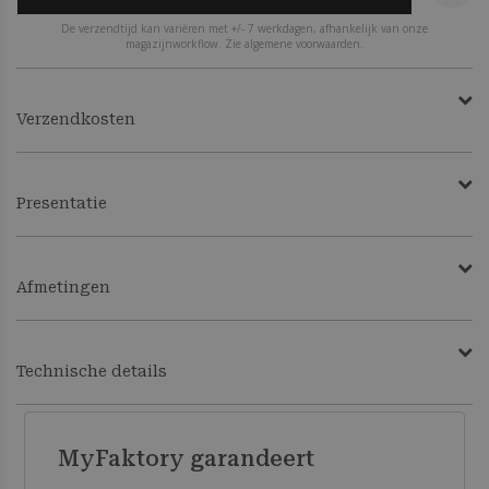
De verzendtijd kan variëren met +/- 7 werkdagen, afhankelijk van onze
magazijnworkflow. Zie algemene voorwaarden.
Verzendkosten
Presentatie
Afmetingen
Technische details
MyFaktory garandeert