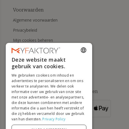
Voorwaarden
Algemene voorwaarden
Privacybeleid
Mijn cookies beheren
Herroepingsrecht en
retourneringen
Deze website maakt
ENGLISH
gebruik van cookies.
Hulp
FRENCH
We gebruiken cookies om inhoud en
DUTCH
advertenties te personaliseren en om ons
verkeer te analyseren. We delen ook
GERMAN
Beschikbare betaalmethoden
informatie over uw gebruik van onze site
met onze advertentie- en analysepartners,
ITALIAN
die deze kunnen combineren met andere
informatie die u aan hen heeft verstrekt of
VOOR
PORTUGUESE
BESTELLINGEN
die zij hebben verzameld door uw gebruik
VANAF 500 €
van hun diensten.
Privacy Policy
SPANISH