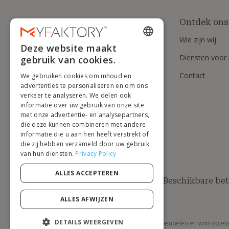
Ontdek ons
Wie zijn wij
Deze website maakt
ENGLISH
Diensten voor 
gebruik van cookies.
FRENCH
Contact
We gebruiken cookies om inhoud en
DUTCH
advertenties te personaliseren en om ons
verkeer te analyseren. We delen ook
GERMAN
informatie over uw gebruik van onze site
met onze advertentie- en analysepartners,
ITALIAN
die deze kunnen combineren met andere
informatie die u aan hen heeft verstrekt of
PORTUGUESE
die zij hebben verzameld door uw gebruik
van hun diensten.
Privacy Policy
SPANISH
POLISH
ALLES ACCEPTEREN
Beschikbare be
ALLES AFWIJZEN
DETAILS WEERGEVEN
MyFaktory is uw online winkel voor designmeubelen en woonaccessoir