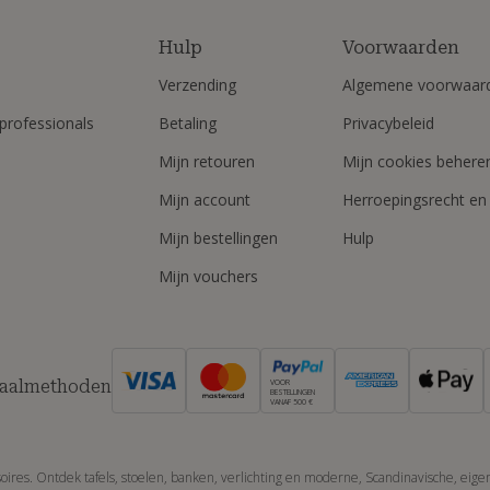
Hulp
Voorwaarden
Verzending
Algemene voorwaar
professionals
Betaling
Privacybeleid
Mijn retouren
Mijn cookies behere
Mijn account
Herroepingsrecht en
Mijn bestellingen
Hulp
Mijn vouchers
taalmethoden
VOOR
BESTELLINGEN
VANAF 500 €
es. Ontdek tafels, stoelen, banken, verlichting en moderne, Scandinavische, eigenti