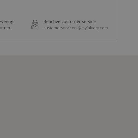
levering
Reactive customer service
artners
customerservicenl@myfaktory.com