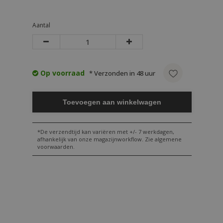
Aantal
Op voorraad
* Verzonden in 48 uur
Toevoegen aan winkelwagen
*De verzendtijd kan variëren met +/- 7 werkdagen,
afhankelijk van onze magazijnworkflow. Zie algemene
voorwaarden.