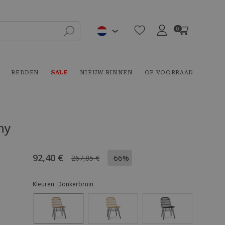
0
BEDDEN
SALE
NIEUW BINNEN
OP VOORRAAD
ny
92,40 €
-66%
267,85 €
Kleuren:
Donkerbruin