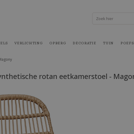
FELS
VERLICHTING
OPBERG
DECORATIE
TUIN
POEFS
 Magony
ynthetische rotan eetkamerstoel - Mago