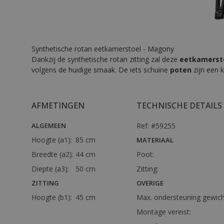
Synthetische rotan eetkamerstoel - Magony
Dankzij de synthetische rotan zitting zal deze
eetkamerst
volgens de huidige smaak. De iets schuine
poten
zijn een 
AFMETINGEN
TECHNISCHE DETAILS
ALGEMEEN
Ref: #59255
Hoogte (a1):
85 cm
MATERIAAL
Breedte (a2):
44 cm
Poot:
Diepte (a3):
50 cm
Zitting:
ZITTING
OVERIGE
Hoogte (b1):
45 cm
Max. ondersteuning gewich
Montage vereist: