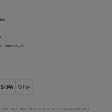
den
n
 retourneringen
jdse... stijlstukken met een uitstekende prijs-kwaliteitverhouding.