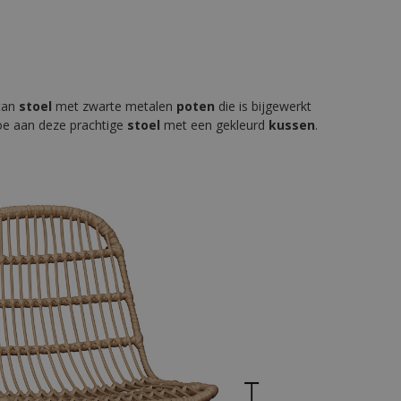
otan
stoel
met zwarte metalen
poten
die is bijgewerkt
toe aan deze prachtige
stoel
met een gekleurd
kussen
.