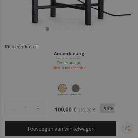
Kies een kleur:
Amberkleurig
Verzonden in 48 uur
Op voorraad
Alleen
3
nog eenheden
Op voorraad
Op voorraad
-
1
+
-39%
100,00 €
163,90 €
Toevoegen aan winkelwagen