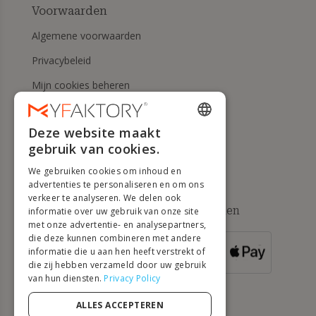
Voorwaarden
Algemene voorwaarden
Privacybeleid
Mijn cookies beheren
Herroepingsrecht en
retourneringen
Deze website maakt
ENGLISH
gebruik van cookies.
Hulp
FRENCH
We gebruiken cookies om inhoud en
DUTCH
advertenties te personaliseren en om ons
verkeer te analyseren. We delen ook
GERMAN
Beschikbare betaalmethoden
informatie over uw gebruik van onze site
met onze advertentie- en analysepartners,
ITALIAN
die deze kunnen combineren met andere
informatie die u aan hen heeft verstrekt of
VOOR
PORTUGUESE
BESTELLINGEN
die zij hebben verzameld door uw gebruik
VANAF 500 €
van hun diensten.
Privacy Policy
SPANISH
POLISH
ALLES ACCEPTEREN