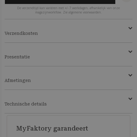
De verzendtijd kan variëren met +/- 7 werkdagen, afhankelijk van onze
magazijnworkflow. Zie algemene voorwaarden.
Verzendkosten
Presentatie
Afmetingen
Technische details
MyFaktory garandeert