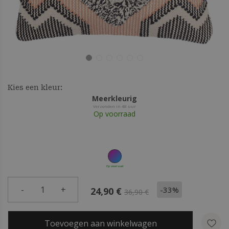
Kies een kleur:
Meerkleurig
Verzonden in 48 uur
Op voorraad
Op voorraad
-
1
+
-33%
24,90 €
36,90 €
Toevoegen aan winkelwagen