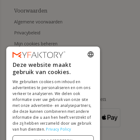
Voorwaarden
Algemene voorwaarden
Privacybeleid
Mijn cookies beheren
Herroepingsrecht en
retourneringen
Deze website maakt
ENGLISH
gebruik van cookies.
Hulp
FRENCH
We gebruiken cookies om inhoud en
DUTCH
advertenties te personaliseren en om ons
verkeer te analyseren. We delen ook
GERMAN
Beschikbare betaalmethoden
informatie over uw gebruik van onze site
met onze advertentie- en analysepartners,
ITALIAN
die deze kunnen combineren met andere
informatie die u aan hen heeft verstrekt of
VOOR
PORTUGUESE
BESTELLINGEN
die zij hebben verzameld door uw gebruik
VANAF 500 €
van hun diensten.
Privacy Policy
SPANISH