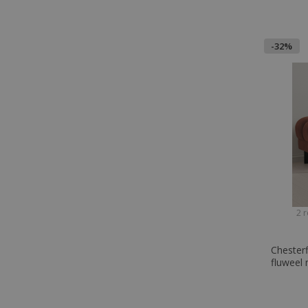
-32%
2 r
Chesterf
fluweel 