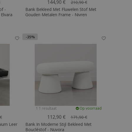
144,90 €
€
210,90 €
f -
Bank Bekleed Met Fluwelen Stof Met
 Elvara
Gouden Metalen Frame - Nivren
-35%
1 1 resultaat
Op voorraad
112,90 €
 €
171,90 €
mium Leer
Bank In Moderne Stijl Bekleed Met
Boucléstof - Nuvora