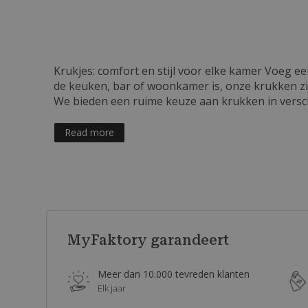
Krukjes: comfort en stijl voor elke kamer Voeg e
de keuken, bar of woonkamer is, onze krukken zijn
We bieden een ruime keuze aan krukken in verschi
touch of kunststof voor een eigentijdse, onderhou
van het grootste belang bij het kiezen van kruk
Read more
periodes. Sommige modellen hebben ook rugleu
gemaakt van hoogwaardige materialen en gaan lan
inspanning in perfecte staat kunt houden. Krukk
lage krukken voor in de woonkamer, wij hebben o
verschillende omgevingen worden gebruikt. Koop 
Verken onze collectie krukken en vind de perfec
geniet van stijlvol design in combinatie met opti
MyFaktory garandeert
Meer dan 10.000 tevreden klanten
Elk jaar