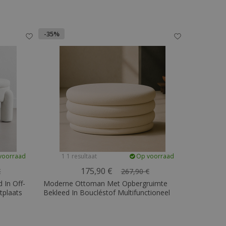
-35%
voorraad
1 1 resultaat
Op voorraad
175,90 €
€
267,90 €
 In Off-
Moderne Ottoman Met Opbergruimte
tplaats
Bekleed In Boucléstof Multifunctioneel
 - Kylna
Als Salontafel - Orelia