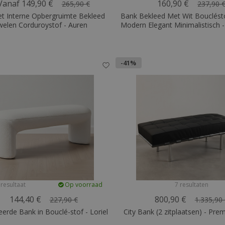
Vanaf 149,90 €
160,90 €
265,90 €
237,90 
t Interne Opbergruimte Bekleed
Bank Bekleed Met Wit Bouclésto
welen Corduroystof - Auren
Modern Elegant Minimalistisch -
-41%
 resultaat
Op voorraad
7 resultaten
144,40 €
800,90 €
227,90 €
1.335,90
eerde Bank in Bouclé-stof - Loriel
City Bank (2 zitplaatsen) - Pre