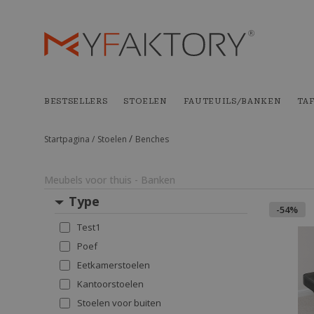
BESTSELLERS
STOELEN
FAUTEUILS/BANKEN
TA
/
Startpagina /
Stoelen
Benches
Meubels voor thuis - Banken
Type
-54%
Test1
Poef
Eetkamerstoelen
Kantoorstoelen
Stoelen voor buiten