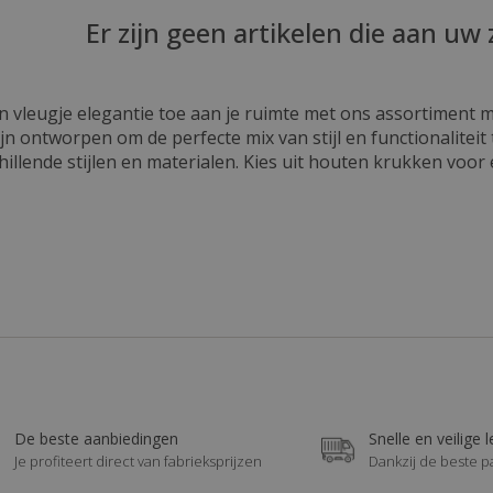
Er zijn geen artikelen die aan uw 
en vleugje elegantie toe aan je ruimte met ons assortiment
 ontworpen om de perfecte mix van stijl en functionaliteit 
llende stijlen en materialen. Kies uit houten krukken voor 
dsvriendelijke optie. Onze stijlvolle ontwerpen passen perfe
ken. Onze krukken hebben ergonomische, gevoerde zittingen 
ningen en armleuningen voor extra ondersteuning. Duurz
g mee. Ze zijn bestand tegen dagelijkse slijtage en gemakk
en voor elk doel Of je nu barkrukken nodig hebt voor in d
pties voor elke behoefte. Onze veelzijdige krukken passen 
je krukken bij MyFaktory Bij MyFaktory bieden we designme
te match voor jouw behoeften en stijl. Transformeer je ru
maal comfort. Bestel nu en verfraai je interieur met onze kwa
De beste aanbiedingen
Snelle en veilige 
Je profiteert direct van fabrieksprijzen
Dankzij de beste p