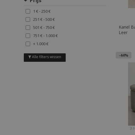
Prijs
BRUIN
1 € - 250 €
GRIJS
251 € - 500 €
PURPLE
Kanel Ba
501 € - 750 €
ORANJE
Leer
751 € - 1.000 €
MULTICOLUR
+ 1.000 €
-44%
Alle filters wissen
3 r