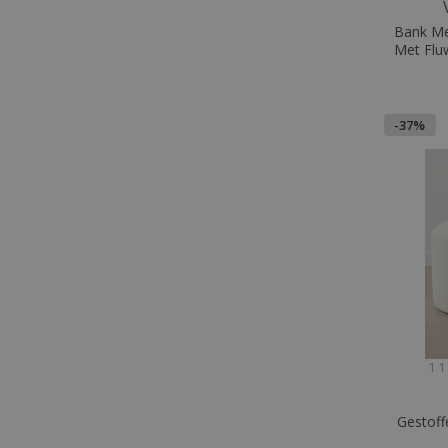
Bank Me
Met Flu
-37%
1 1
Gestoff