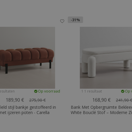
-31%
esultaten
Op voorraad
1 1 resultaat
Op 
189,90 €
168,90 €
275,90 €
241,90 
ield stijl bankje gestoffeerd in
Bank Met Opbergruimte Bekleed
met ijzeren poten - Carella
White Bouclé Stof – Moderne Zi
Voor Woonkamer En Slaapkamer