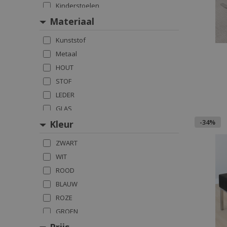
Kinderstoelen
Krukjes
Materiaal
Benches
Kunststof
Metaal
HOUT
STOF
LEDER
GLAS
-34%
Kleur
ZWART
WIT
ROOD
BLAUW
ROZE
GROEN
GEEL