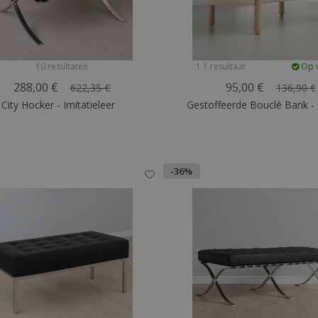
10 resultaten
1 1 resultaat
Op 
288,00 €
95,00 €
622,35 €
136,90 €
City Hocker - Imitatieleer
Gestoffeerde Bouclé Bank -
-36%