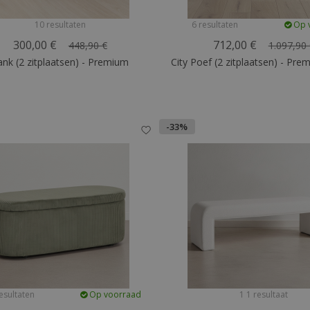
10 resultaten
6 resultaten
Op 
300,00 €
712,00 €
448,90 €
1.097,90
nk (2 zitplaatsen) - Premium
City Poef (2 zitplaatsen) - Pre
-33%
esultaten
Op voorraad
1 1 resultaat