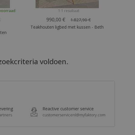
voorraad
1 1 resultaat
990,00 €
€
1.827,90 €
Teakhouten ligbed met kussen - Beth
iten
zoekcriteria voldoen.
levering
Reactive customer service
artners
customerservicenl@myfaktory.com