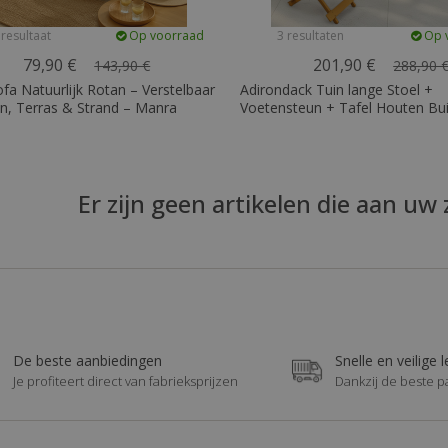
 resultaat
Op voorraad
3 resultaten
Op 
79,90 €
201,90 €
143,90 €
288,90 
a Natuurlijk Rotan – Verstelbaar
Adirondack Tuin lange Stoel +
n, Terras & Strand – Manra
Voetensteun + Tafel Houten Bu
Meubel Set - Anela
Er zijn geen artikelen die aan uw 
De beste aanbiedingen
Snelle en veilige 
Je profiteert direct van fabrieksprijzen
Dankzij de beste p