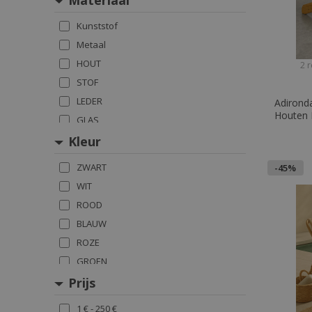
Materiaal
Kunststof
Metaal
HOUT
2 r
STOF
LEDER
Adirond
Houten 
GLAS
Kleur
ZWART
-45%
WIT
ROOD
BLAUW
ROZE
GROEN
GEEL
Prijs
BRUIN
1 € - 250 €