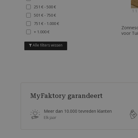
GRIJS
251 € - 500 €
PURPLE
1 1
501 € - 750 €
ORANJE
751 € - 1.000 €
MULTICOLUR
Zonnesof
+ 1.000 €
voor Tui
Alle filters wissen
MyFaktory garandeert
Meer dan 10.000 tevreden klanten
Elk jaar