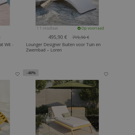
1 1 resultaat
Op voorraad
495,90 €
€
719,90 €
t Wit -
Lounger Designer Buiten voor Tuin en
Zwembad – Loren
-46%