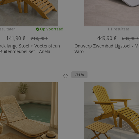
esultaten
Op voorraad
1 1 resultaat
141,90 €
449,90 €
218,90 €
643,90 
ack lange Stoel + Voetensteun
Ontwerp Zwembad Ligstoel - Ma
Buitenmeubel Set - Anela
Varo
-31%