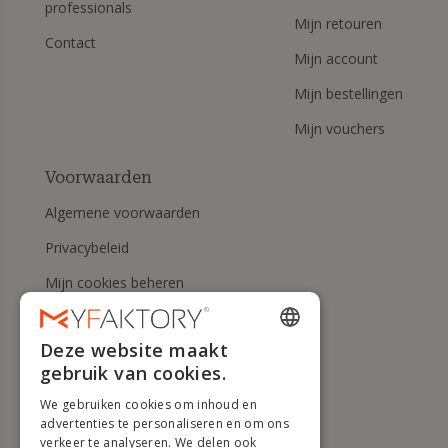
professionals
Mijn retouren
Contact
Mijn account
Mijn bestellingen
Mijn vouchers
Voorwaarden
Algemene voorwaarden
Privacybeleid
Mijn cookies beheren
Herroepingsrecht en
retourneringen
Deze website maakt
ENGLISH
gebruik van cookies.
Hulp
FRENCH
We gebruiken cookies om inhoud en
DUTCH
advertenties te personaliseren en om ons
verkeer te analyseren. We delen ook